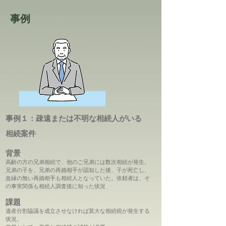
事例
事例１：疎遠または不明な相続人がいる
相続案件
背景
高齢の方の兄弟相続で、他のご兄弟には数次相続が発生。
兄弟の子を、兄弟の再婚相手が認知した後、子が死亡し、
血縁の無い再婚相手も相続人となっていた。依頼者は、そ
の事実関係も相続人調査後に知った状況
課題
遺産分割協議を成立させなければ莫大な相続税が発生する
状況。