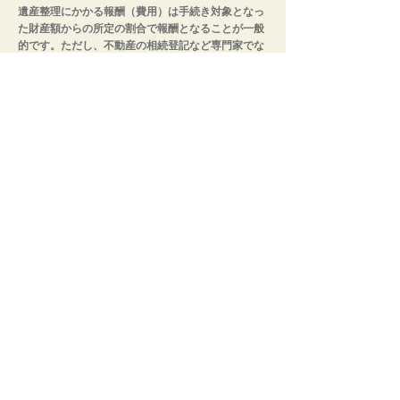
遺産整理にかかる報酬（費用）は手続き対象となっ
た財産額からの所定の割合で報酬となることが一般
的です。ただし、不動産の相続登記など専門家でな
ければできない手続きは別途依頼先を探す必要があ
ります。これらの手間や費用が後から追加になって
しまう可能性をふまえると、遺産整理・相続を専門
とする司法書士に相談するメリットは大きいといえ
るでしょう。
ウェル司法書士法人 事務所概要
名称
ウェル司法書士法人
名称
髙橋 優也