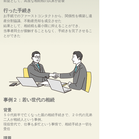
前提として、高度な相続税の試算が必要
行った手続き
お手紙でのファーストコンタクトから、関係性を構築し遺
産分割協議、不動産売却を成立させた
結果として、相続税も最小限に抑えることができ、
当事者同士が接触することもなく、手続きを完了させるこ
とができた
事例２：若い世代の相続
背景
５０代前半で亡くなった親の相続手続きで、２０代の兄弟
二人が相続人という事例。
現役世代で、仕事も多忙という事情で、相続手続き一切を
受任
課題