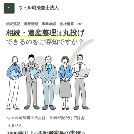
ウェル司法書士法人
相続登記、遺産整理、事業承継、会社清算、etc
相続・遺産整理
丸投げ
は
できるのをご存知ですか？
ウェル司法書士法人は、相続登記だけではあ
りません
3000件以上
不動産案件の実績
の
で